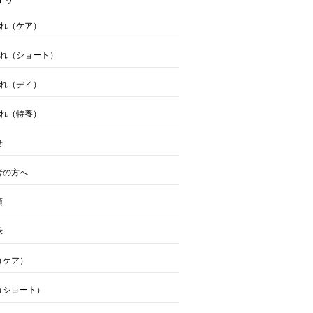
流れ（ケア）
流れ（ショート）
流れ（デイ）
流れ（特養）
せ
者の方へ
項
示
（ケア）
（ショート）