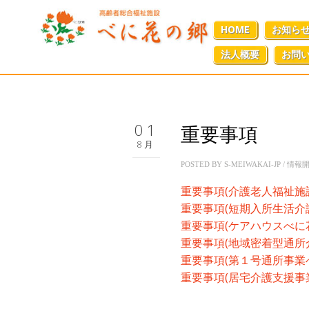
HOME
お知ら
法人概要
お問
01
重要事項
8月
POSTED BY
S-MEIWAKAI-JP
/
情報
重要事項(介護老人福祉施設べ
重要事項(短期入所生活介護べ
重要事項(ケアハウスべに花の郷
重要事項(地域密着型通所介護
重要事項(第１号通所事業べに花
重要事項(居宅介護支援事業所