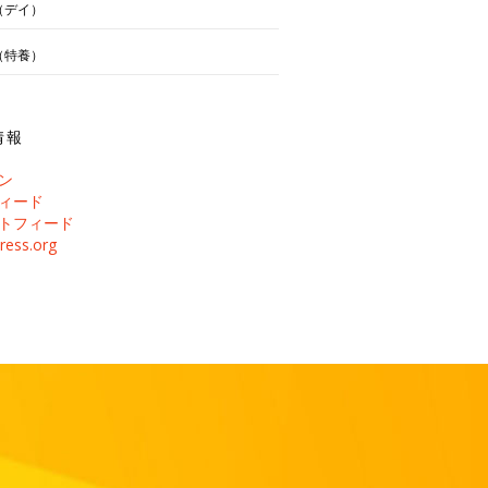
（デイ）
（特養）
情報
ン
ィード
トフィード
ress.org