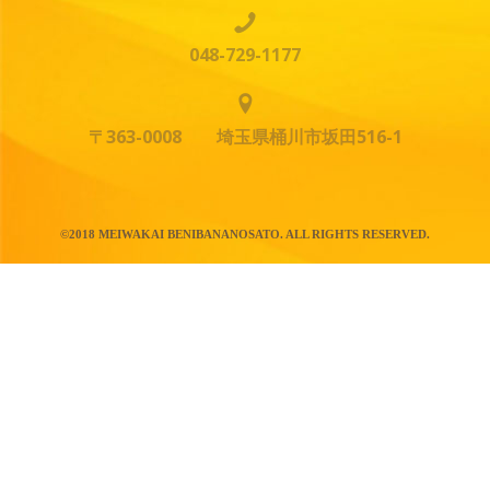
048-729-1177
〒363-0008 埼玉県桶川市坂田516-1
©2018 MEIWAKAI BENIBANANOSATO. ALL RIGHTS RESERVED.