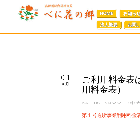
HOME
お知ら
法人概要
お問
01
ご利用料金表
4月
用料金表）
POSTED BY
S-MEIWAKAI-JP
/
料金
第１号通所事業利用料金表R2