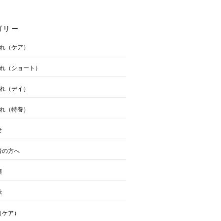
ゴリー
流れ（ケア）
流れ（ショート）
流れ（デイ）
流れ（特養）
せ
者の方へ
項
示
（ケア）