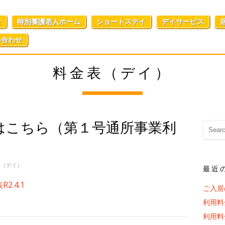
せ
特別養護老人ホーム
ショートステイ
デイサービス
い合わせ
料金表（デイ）
はこちら（第１号通所事業利
表（デイ）
最近
.4.1
ご入居
利用料
利用料